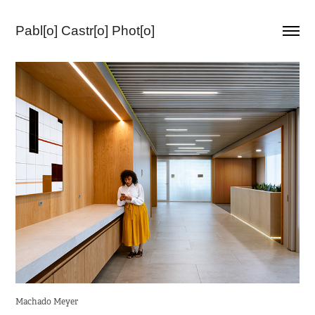
Pabl[o] Castr[o] Phot[o]
Machado Meyer