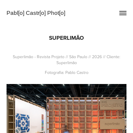
Pabl[o] Castr[o] Phot[o]
SUPERLIMÃO
Superlimão - Revista Projeto // São Paulo // 2026 // Cliente:
Superlimão
Fotografia:
Pablo Castro